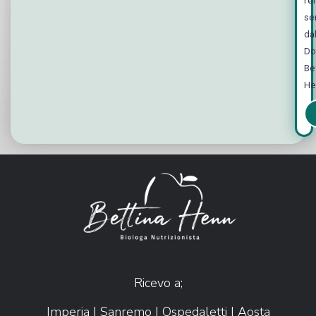
rel
ser
dal
Do
Be
He
Ricevo a;
Imperia | Sanremo | Ospedaletti | Aosta