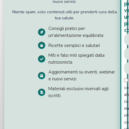
nuovi servizi.
p
v
Niente spam, solo contenuti utili per prenderti cura della
u
tua salute.
p
Consigli pratici per
c
un'alimentazione equilibrata
Ricette semplici e salutari
Miti e falsi miti spiegati dalla
nutrizionista
Aggiornamenti su eventi, webinar
e nuovi servizi
co
Materiali esclusivi riservati agli
all
iscritti
ri
ma
in
co